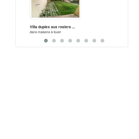
Villa duplex aux rosiers ...
Locati
dans
maisons à louer
dans
ma