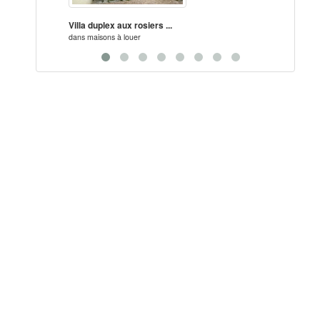
Villa duplex aux rosiers ...
Locati
dans
maisons à louer
dans
ma