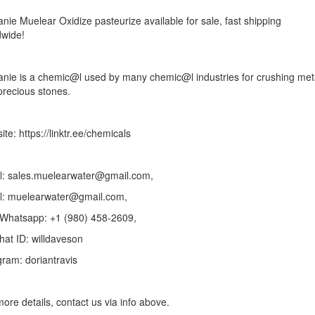
nie Muelear Oxidize pasteurize available for sale, fast shipping
dwide!
anie is a chemic@l used by many chemic@l industries for crushing met
precious stones.
te: https://linktr.ee/chemicals
l: sales.muelearwater@gmail.com,
l: muelearwater@gmail.com,
/Whatsapp: +1 (980) 458-2609‬,
at ID: willdaveson
gram: doriantravis
ore details, contact us via info above.