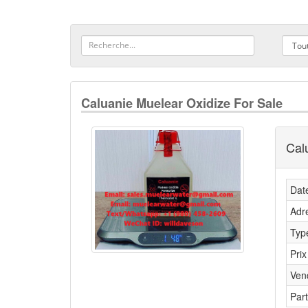
Caluanie Muelear Oxidize For Sale
Cal
Date
Adr
Typ
Prix
Ven
Par