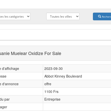
Recher
uanie Muelear Oxidize For Sale
 d'affichage
2023-09-30
esse
Abbot Kinney Boulevard
e d'annonce
offre
1100 Frs
du par
Entreprise
tager