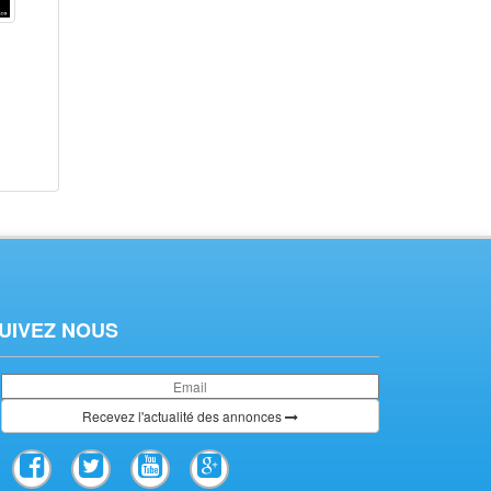
terrain a exploiter...
PEUGEOT 406 A VENDRE...
dans
Autres
dans
Autres
UIVEZ NOUS
Recevez l'actualité des annonces