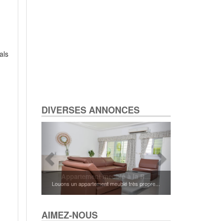
als
DIVERSES ANNONCES
Appartement meublé à la R...
Louons un appartement meublé très propre...
AIMEZ-NOUS