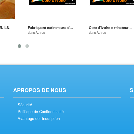
UILS-
Fabriquant extincteurs d'...
Cote d'ivoire extincteur ...
dans
Autres
dans
Autres
APROPOS DE NOUS
S
Sécurité
Politique de Confidentialité
Avantage de l'inscription