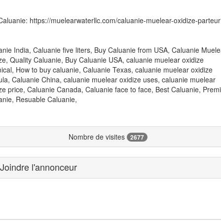
Caluanie: https://muelearwaterllc.com/caluanie-muelear-oxidize-parteu
nie India, Caluanie five liters, Buy Caluanie from USA, Caluanie Muele
ize, Quality Caluanie, Buy Caluanie USA, caluanie muelear oxidize
ical, How to buy caluanie, Caluanie Texas, caluanie muelear oxidize
ula, Caluanie China, caluanie muelear oxidize uses, caluanie muelear
ize price, Caluanie Canada, Caluanie face to face, Best Caluanie, Pre
anie, Resuable Caluanie,
Nombre de visites
2677
Joindre l'annonceur