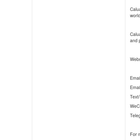
Calua
worl
Calu
and 
Websi
Emai
Emai
Text
WeCh
Tele
For m