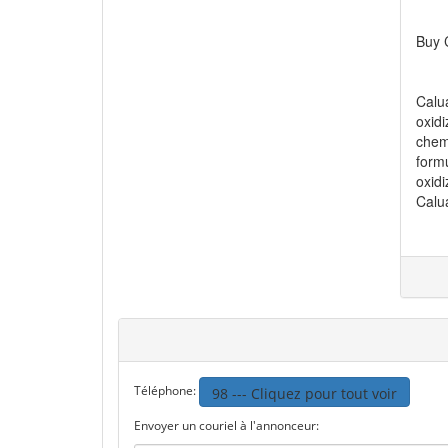
Buy 
Calua
oxid
chem
form
oxid
Calu
Téléphone:
98 --- Cliquez pour tout voir
Envoyer un couriel à l'annonceur: