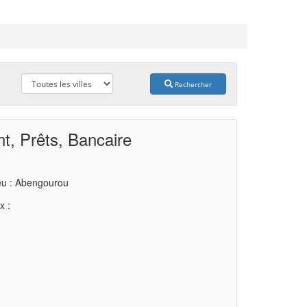
Rechercher
t, Prêts, Bancaire
eu : Abengourou
x :