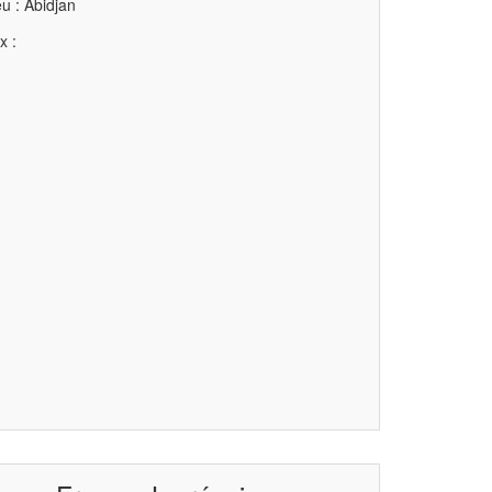
u : Abidjan
x :