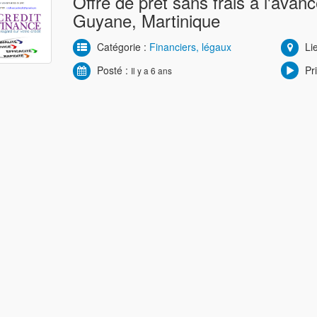
Offre de prêt sans frais à l'avan
Guyane, Martinique
Catégorie :
Financiers, légaux
Lie
Posté :
Pri
Il y a 6 ans