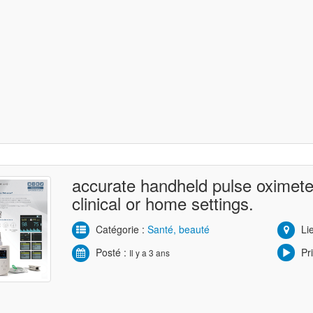
accurate handheld pulse oximeter
clinical or home settings.
Catégorie :
Santé, beauté
Lie
Posté :
Pri
Il y a 3 ans