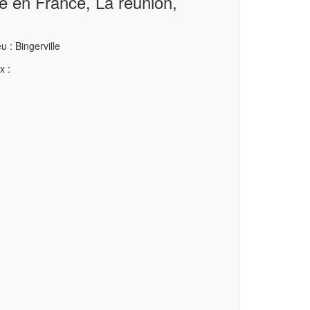
ce en France, La réunion,
u : Bingerville
x :