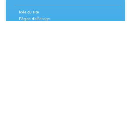
Idée du site
Règles d'affichage
Foire aux questions
APROPOS DE NOUS
Sécurité
Politique de Confidentialité
Avantage de l'inscription
SUIVEZ NOUS