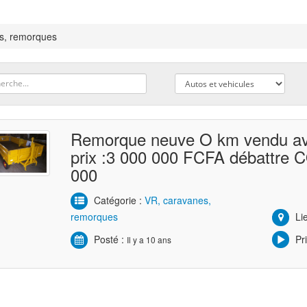
s, remorques
Remorque neuve O km vendu av
prix :3 000 000 FCFA débattre 
000
Catégorie :
VR, caravanes,
remorques
Lie
Posté :
Pri
Il y a 10 ans