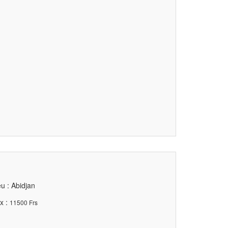
u : Abidjan
x :
11500 Frs