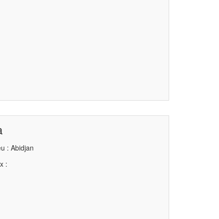
a
u : Abidjan
x :