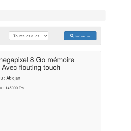
Rechercher
 megapixel 8 Go mémoire
 Avec flouting touch
u : Abidjan
x :
145000 Frs